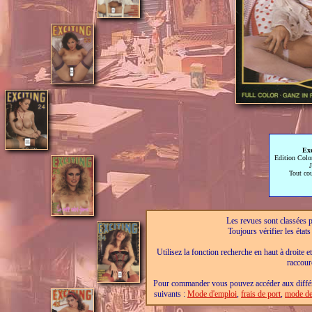
Exc
Edition Colo
J
Tout co
Les revues sont classées pa
Toujours vérifier les éta
Utilisez la fonction recherche en haut à droite e
raccour
Pour commander vous pouvez accéder aux différe
suivants :
Mode d'emploi
,
frais de port
,
mode de