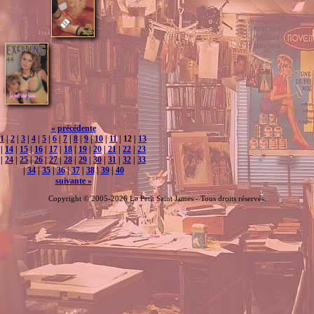
« précédente
1
|
2
|
3
|
4
|
5
|
6
|
7
|
8
|
9
|
10
|
11
| 12 |
13
|
14
|
15
|
16
|
17
|
18
|
19
|
20
|
21
|
22
|
23
|
24
|
25
|
26
|
27
|
28
|
29
|
30
|
31
|
32
|
33
|
34
|
35
|
36
|
37
|
38
|
39
|
40
suivante »
Copyright © 2005-2026 Le Petit Saint James - Tous droits réservés.