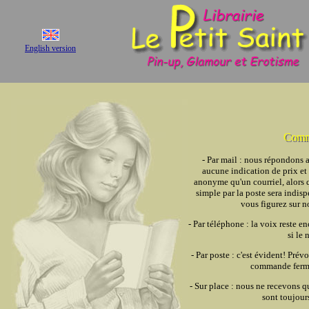
English version
Comme
- Par mail : nous répondons 
aucune indication de prix et 
anonyme qu'un courriel, alors 
simple par la poste sera indis
vous figurez sur no
- Par téléphone : la voix reste
si le 
- Par poste : c'est évident! Prév
commande ferme
- Sur place : nous ne recevons q
sont toujour