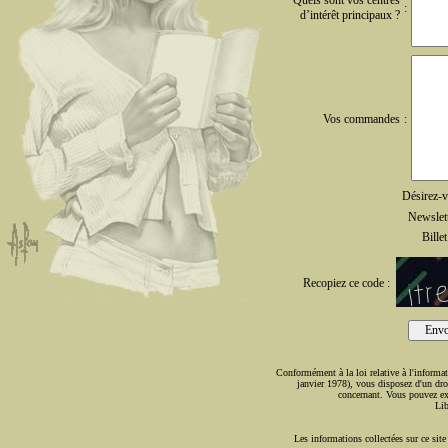
:
d’intérêt principaux ?
Vos commandes
:
Désirez-v
Newslett
Bille
Recopiez ce code :
Env
Conformément à la loi relative à l'informati
janvier 1978), vous disposez d'un droi
concernant. Vous pouvez ex
Lib
Les informations collectées sur ce sit