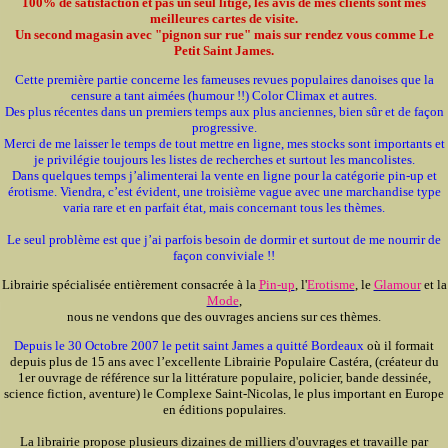
100% de satisfaction et pas un seul litige, les avis de mes clients sont mes
meilleures cartes de visite.
Un second magasin avec "pignon sur rue" mais sur rendez vous comme Le
Petit Saint James.
Cette première partie concerne les fameuses revues populaires danoises que la
censure a tant aimées (humour !!) Color Climax et autres.
Des plus récentes dans un premiers temps aux plus anciennes, bien sûr et de façon
progressive.
Merci de me laisser le temps de tout mettre en ligne, mes stocks sont importants et
je privilégie toujours les listes de recherches et surtout les mancolistes.
Dans quelques temps j’alimenterai la vente en ligne pour la catégorie pin-up et
érotisme. Viendra, c’est évident, une troisième vague avec une marchandise type
varia rare et en parfait état, mais concernant tous les thèmes.
Le seul problème est que j’ai parfois besoin de dormir et surtout de me nourrir de
façon conviviale !!
Librairie spécialisée entièrement consacrée à la
Pin-up
, l'
Erotisme
, le
Glamour
et la
Mode
,
nous ne vendons que des ouvrages anciens sur ces thèmes.
Depuis le 30 Octobre 2007 le petit saint James a quitté Bordeaux
où il formait
depuis plus de 15 ans avec l’excellente Librairie Populaire Castéra, (créateur du
1er ouvrage de référence sur la littérature populaire, policier, bande dessinée,
science fiction, aventure) le Complexe Saint-Nicolas, le plus important en Europe
en éditions populaires.
La librairie propose plusieurs dizaines de milliers d'ouvrages et travaille par