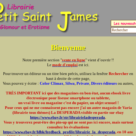
Bienvenue
Notre première section "
vente en ligne
" vient d’ouvrir !!
Le
mode d'emploi
est ici.
Pour trouver un éditeur ou un titre bien précis, utilisez la fenêtre
Rechercher
en
haut à droite de cette page,
Vous pouvez y écrire :
Color Climax
,
Silwa
,
Private
,
Divers éditeurs
ou autres,
TRÈS IMPORTANT ici que des magazines en bon état, aucun ebook livre
électronique pour liseuse smartphone ou tablette,
un vrai livre ou magazine c’est du papier, un objet sensuel !
Pour ceux qui ne me connaissent pas encore j’ai un autre magasin de Varia
(librairie tous thèmes) La DESPERADA visible en partie sur ebay
https://www.ebay.fr/str/librairieladesperada
.
Vous y trouverez peut-être des pin-up qui ne sont pas ici encore, mais surtout
consultez les évaluations
https://www.ebay.fr/fdbk/feedback_profile/librairie_la_desperada
, en 10 ans