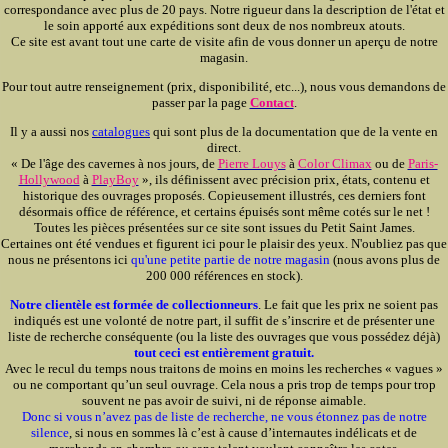
correspondance avec plus de 20 pays. Notre rigueur dans la description de l'état et
le soin apporté aux expéditions sont deux de nos nombreux atouts.
Ce site est avant tout une carte de visite afin de vous donner un aperçu de notre
magasin.
Pour tout autre renseignement (prix, disponibilité, etc...), nous vous demandons de
passer par la page
Contact
.
Il y a aussi nos
catalogues
qui sont plus de la documentation que de la vente en
direct.
« De l'âge des cavernes à nos jours, de
Pierre Louys
à
Color Climax
ou de
Paris-
Hollywood
à
PlayBoy
», ils définissent avec précision prix, états, contenu et
historique des ouvrages proposés. Copieusement illustrés, ces derniers font
désormais office de référence, et certains épuisés sont même cotés sur le net !
Toutes les pièces présentées sur ce site sont issues du Petit Saint James.
Certaines ont été vendues et figurent ici pour le plaisir des yeux. N'oubliez pas que
nous ne présentons ici
qu'une petite partie de notre magasin
(nous avons plus de
200 000 références en stock).
Notre clientèle est formée de collectionneurs
. Le fait que les prix ne soient pas
indiqués est une volonté de notre part, il suffit de s’inscrire et de présenter une
liste de recherche conséquente (ou la liste des ouvrages que vous possédez déjà)
tout ceci est entièrement gratuit.
Avec le recul du temps nous traitons de moins en moins les recherches « vagues »
ou ne comportant qu’un seul ouvrage. Cela nous a pris trop de temps pour trop
souvent ne pas avoir de suivi, ni de réponse aimable.
Donc si vous n’avez pas de liste de recherche, ne vous étonnez pas de notre
silence
, si nous en sommes là c’est à cause d’internautes indélicats et de