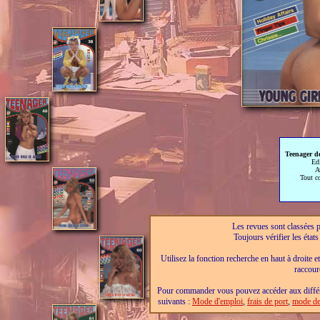
Teenager d
Ed
A
Tout c
Les revues sont classées pa
Toujours vérifier les éta
Utilisez la fonction recherche en haut à droite e
raccour
Pour commander vous pouvez accéder aux différe
suivants :
Mode d'emploi
,
frais de port
,
mode de