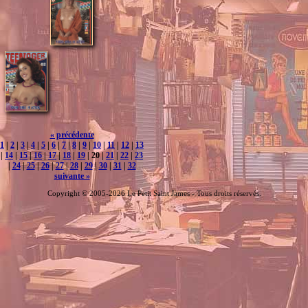
« précédente
1
|
2
|
3
|
4
|
5
|
6
|
7
|
8
|
9
|
10
|
11
|
12
|
13
|
14
|
15
|
16
|
17
|
18
|
19
| 20 |
21
|
22
|
23
|
24
|
25
|
26
|
27
|
28
|
29
|
30
|
31
|
32
suivante »
Copyright © 2005-2026 Le Petit Saint James - Tous droits réservés.