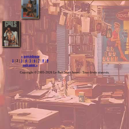
« précédente
1
| 2 |
3
|
4
|
5
|
6
|
7
|
8
|
9
suivante »
Copyright © 2005-2026 Le Petit Saint James - Tous droits réservés.