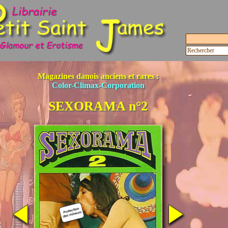
Magazines danois anciens et rares :
Color-Climax-Corporation
SEXORAMA n°2