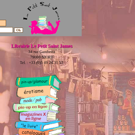
Librairie Le Petit Saint James
34 rue Gambetta
79000 NIORT
Tel. : +33 (0)5 49 24 31 55