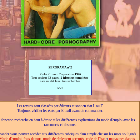
SEXORAMA n°2
Color Climax Corporation
1976
Tout couleur 32 pages.
2
histoires complètes
Rare en état luxe très recherchée.
65 €
Les revues sont classées par éditeurs et sont en état L ou T.
Toujours vérifier les états par E-mail avant de commander.
a fonction recherche en haut à droite et les différentes explications du mode d'emploi avec les
raccourcis ci-dessous.
nder vous pouvez accéder aux différentes rubriques d'un simple clic sur les mots soulignés
Mode d'emploi
,
frais de port
,
mode de règlement acceptés
,
code de l'état
et
magazines danois
.