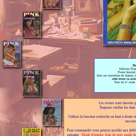
Pl
Editions Plea
Poster dessiné
Avec ses couverture de charme, l
cette revue va avo
Tous les n° avant 
Les revues sont classées pa
Toujours vérifier les éta
Utilisez la fonction recherche en haut à droite e
raccour
Pour commander vous pouvez accéder aux différe
suivants :
Mode d'emploi
,
frais de port
,
mode de