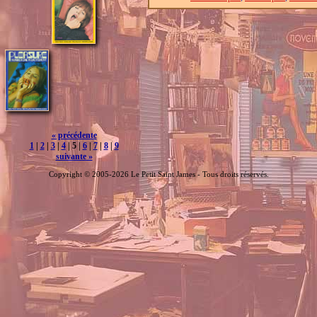
« précédente
1
|
2
|
3
|
4
| 5 |
6
|
7
|
8
|
9
suivante »
Copyright © 2005-2026 Le Petit Saint James - Tous droits réservés.