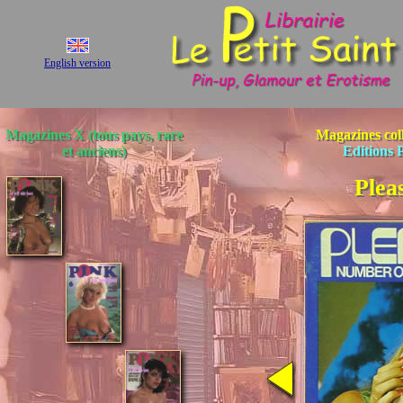
English version
Magazines X (tous pays, rare
Magazines coll
et anciens)
Editions 
Plea