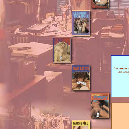
Important 
une couver