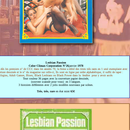
Lesbian Passion
Color Climax Corporation N°26
janvier
1978
:
dès les premiers n° de CCC dans les années 70, la firme a édité des titres très rares en 1 seul exemplaire avec
ture dessinée et le n° du magazine sur celle-ci, Ils sont en ligne par ordre alphabétique, il suffit de taper :
Virgins, Adult Games, Bisex, Black Lesbians ou Black Power dans la fenêtre pour y avoir accès
Tout couleur 36 pages avec la couverture papier dessinée,
(souvent scannée pour vous) en 3 langues.
3 histoires différentes avec 2 jolis modèles nouveaux par scènes.
Très, très, rare
en état mint
65€