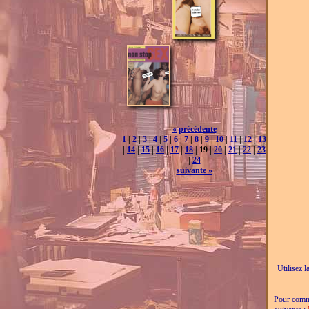
« précédente
1
|
2
|
3
|
4
|
5
|
6
|
7
|
8
|
9
|
10
|
11
|
12
|
13
|
14
|
15
|
16
|
17
|
18
| 19 |
20
|
21
|
22
|
23
|
24
suivante »
Utilisez l
Pour comma