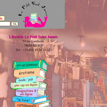
Librairie Le Petit Saint James
34 rue Gambetta
79000 NIORT
Tel. : +33 (0)5 49 24 31 55