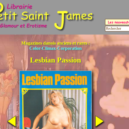
Magazines danois anciens et rares :
Color-Climax-Corporation
Lesbian Passion