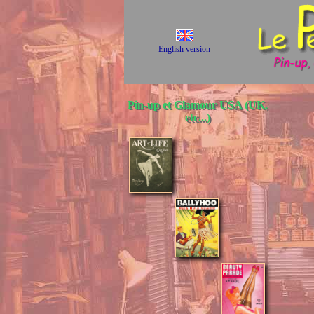
English version
Pin-up et Glamour USA (UK,
etc...)