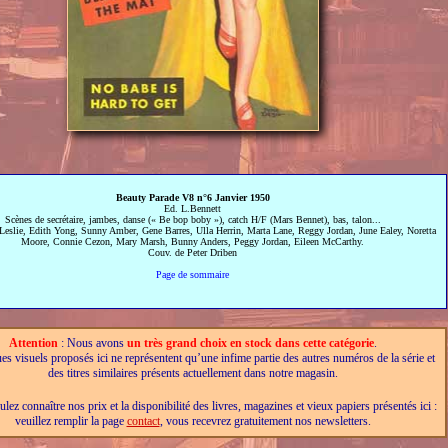
Beauty Parade V8 n°6 Janvier 1950
Ed. L.Bennett
Scènes de secrétaire, jambes, danse (« Be bop boby »), catch H/F (Mars Bennet), bas, talon...
Leslie, Edith Yong, Sunny Amber, Gene Barres, Ulla Herrin, Marta Lane, Reggy Jordan, June Ealey, Noretta
Moore, Connie Cezon, Mary Marsh, Bunny Anders, Peggy Jordan, Eileen McCarthy.
Couv. de Peter Driben
Page de sommaire
Attention
: Nous avons
un très grand choix en stock dans cette catégorie
.
es visuels proposés ici ne représentent qu’une infime partie des autres numéros de la série et
des titres similaires présents actuellement dans notre magasin.
lez connaître nos prix et la disponibilité des livres, magazines et vieux papiers présentés ici :
veuillez remplir la page
contact
, vous recevrez gratuitement nos newsletters.