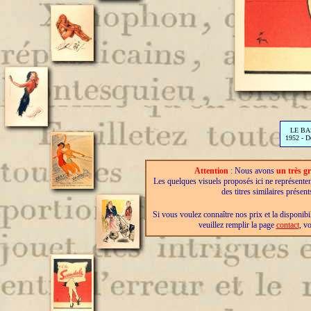
LE B
1952 - 
Attention
: Nous avons
un très gr
Les quelques visuels proposés ici ne représenten
des titres similaires présen
Si vous voulez connaître nos prix et la disponibil
veuillez remplir la page
contact
, v