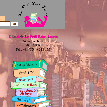
Librairie Le Petit Saint James
34 rue Gambetta
79000 NIORT
Tel. : +33 (0)5 49 24 31 55