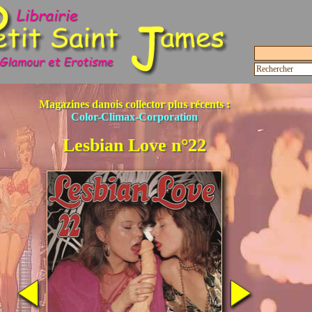
Magazines danois collector plus récents :
Color-Climax-Corporation
Lesbian Love n°22