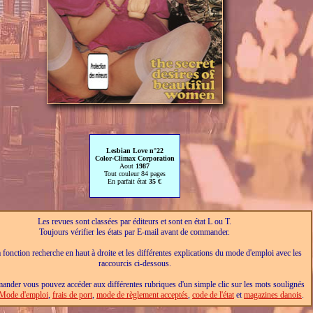
Lesbian Love n°22
Color-Climax Corporation
Aout
1987
Tout couleur 84 pages
En parfait état
35 €
Les revues sont classées par éditeurs et sont en état L ou T.
Toujours vérifier les états par E-mail avant de commander.
a fonction recherche en haut à droite et les différentes explications du mode d'emploi avec les
raccourcis ci-dessous.
nder vous pouvez accéder aux différentes rubriques d'un simple clic sur les mots soulignés
Mode d'emploi
,
frais de port
,
mode de règlement acceptés
,
code de l'état
et
magazines danois
.