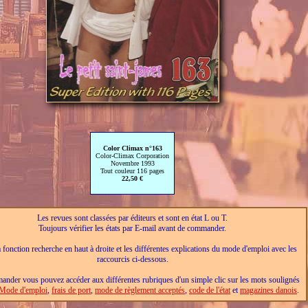
Color Climax n°163
Color-Climax Corporation
Novembre 1993
Tout couleur 116 pages
22,50 €
Les revues sont classées par éditeurs et sont en état L ou T.
Toujours vérifier les états par E-mail avant de commander.
a fonction recherche en haut à droite et les différentes explications du mode d'emploi avec les
raccourcis ci-dessous.
nder vous pouvez accéder aux différentes rubriques d'un simple clic sur les mots soulignés
Mode d'emploi
,
frais de port
,
mode de règlement acceptés
,
code de l'état
et
magazines danois
.