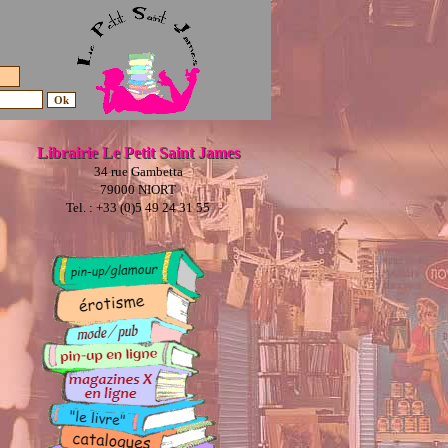
Librairie Le Petit Saint James
34 rue Gambetta
79000 NIORT
Tel. : +33 (0)5 49 24 31 55