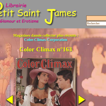
Magazines danois collector plus récents :
Color-Climax-Corporation
Color Climax n°163