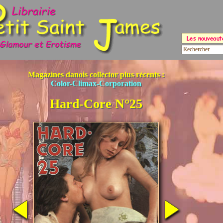
Magazines danois collector plus récents :
Color-Climax-Corporation
Hard-Core N°25