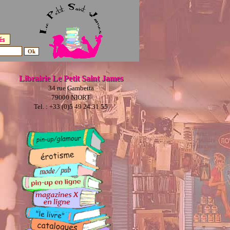
Librairie Le Petit Saint James
34 rue Gambetta
79000 NIORT
Tel. : +33 (0)5 49 24 31 55