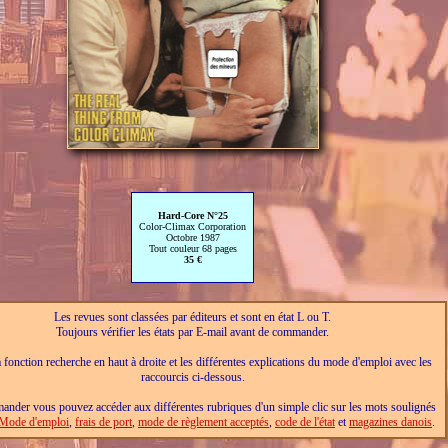
Hard-Core N°25
Color-Climax Corporation
Octobre 1987
Tout couleur 68 pages
35 €
Les revues sont classées par éditeurs et sont en état L ou T.
Toujours vérifier les états par E-mail avant de commander.
a fonction recherche en haut à droite et les différentes explications du mode d'emploi avec les
raccourcis ci-dessous.
nder vous pouvez accéder aux différentes rubriques d'un simple clic sur les mots soulignés
Mode d'emploi
,
frais de port
,
mode de règlement acceptés
,
code de l'état
et
magazines danois
.