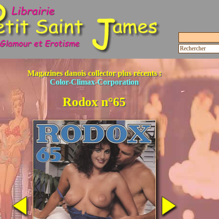
Magazines danois collector plus récents :
Color-Climax-Corporation
Rodox n°65