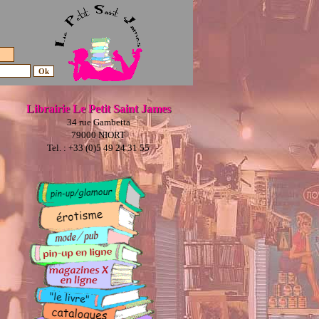
Librairie Le Petit Saint James
34 rue Gambetta
79000 NIORT
Tel. : +33 (0)5 49 24 31 55