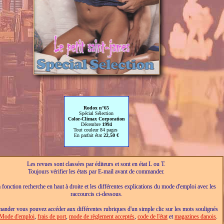
Rodox n°65
Spécial Sélection
Color-Climax Corporation
Décembre
1994
Tout couleur 84 pages
En parfait état
22,50 €
Les revues sont classées par éditeurs et sont en état L ou T.
Toujours vérifier les états par E-mail avant de commander.
a fonction recherche en haut à droite et les différentes explications du mode d'emploi avec les
raccourcis ci-dessous.
nder vous pouvez accéder aux différentes rubriques d'un simple clic sur les mots soulignés
Mode d'emploi
,
frais de port
,
mode de règlement acceptés
,
code de l'état
et
magazines danois
.