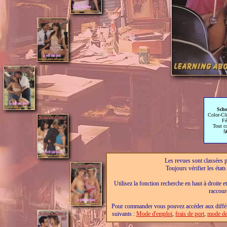
Scho
Color-Cl
Fé
Tout c
5
Les revues sont classées pa
Toujours vérifier les éta
Utilisez la fonction recherche en haut à droite e
raccour
Pour commander vous pouvez accéder aux différe
suivants :
Mode d'emploi
,
frais de port
,
mode de