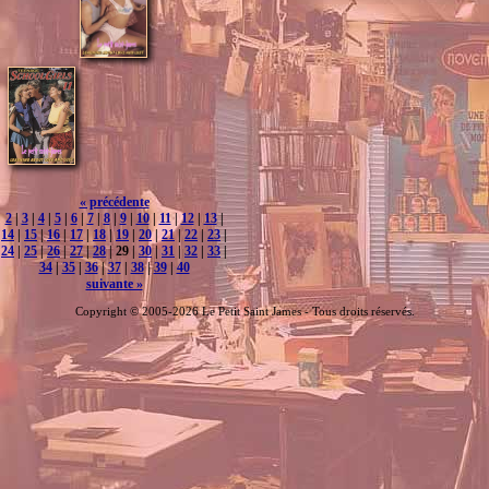
« précédente
2
|
3
|
4
|
5
|
6
|
7
|
8
|
9
|
10
|
11
|
12
|
13
|
14
|
15
|
16
|
17
|
18
|
19
|
20
|
21
|
22
|
23
|
24
|
25
|
26
|
27
|
28
| 29 |
30
|
31
|
32
|
33
|
34
|
35
|
36
|
37
|
38
|
39
|
40
suivante »
Copyright © 2005-2026 Le Petit Saint James - Tous droits réservés.