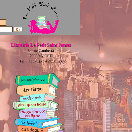
Librairie Le Petit Saint James
34 rue Gambetta
79000 NIORT
Tel. : +33 (0)5 49 24 31 55