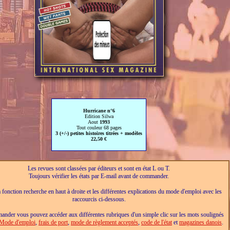
Hurricane n°6
Edition Silwa
Aout
1993
Tout couleur 68 pages
3 (+/-) petites histoires titrées + modèles
22,50 €
Les revues sont classées par éditeurs et sont en état L ou T.
Toujours vérifier les états par E-mail avant de commander.
a fonction recherche en haut à droite et les différentes explications du mode d'emploi avec les
raccourcis ci-dessous.
nder vous pouvez accéder aux différentes rubriques d'un simple clic sur les mots soulignés
Mode d'emploi
,
frais de port
,
mode de règlement acceptés
,
code de l'état
et
magazines danois
.