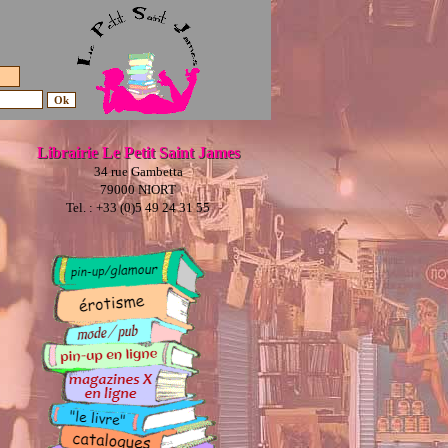
Librairie Le Petit Saint James
34 rue Gambetta
79000 NIORT
Tel. : +33 (0)5 49 24 31 55