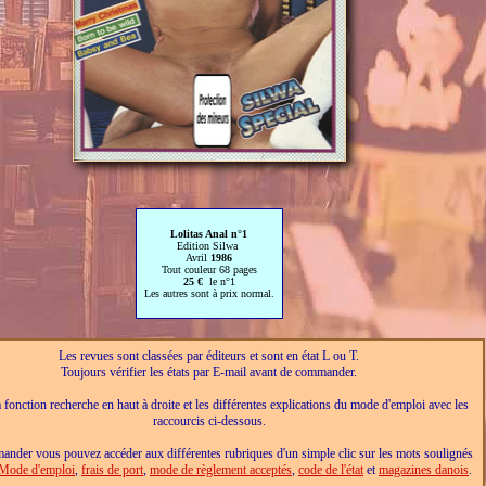
Lolitas Anal n°1
Edition Silwa
Avril
1986
Tout couleur 68 pages
25 €
le n°1
Les autres sont à prix normal.
Les revues sont classées par éditeurs et sont en état L ou T.
Toujours vérifier les états par E-mail avant de commander.
a fonction recherche en haut à droite et les différentes explications du mode d'emploi avec les
raccourcis ci-dessous.
nder vous pouvez accéder aux différentes rubriques d'un simple clic sur les mots soulignés
Mode d'emploi
,
frais de port
,
mode de règlement acceptés
,
code de l'état
et
magazines danois
.