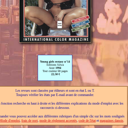
Young girls ecstasy n°14
Editions Silwa
Aout
1994
Tout couleur 68 pages
22,50 €
Les revues sont classées par éditeurs et sont en état L ou T.
Toujours vérifier les états par E-mail avant de commander.
a fonction recherche en haut à droite et les différentes explications du mode d'emploi avec les
raccourcis ci-dessous.
nder vous pouvez accéder aux différentes rubriques d'un simple clic sur les mots soulignés
Mode d'emploi
,
frais de port
,
mode de règlement acceptés
,
code de l'état
et
magazines danois
.