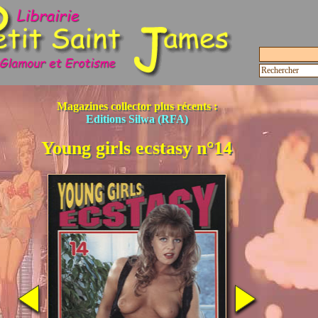
Magazines collector plus récents :
Editions Silwa (RFA)
Young girls ecstasy n°14