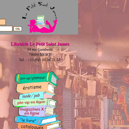
Librairie Le Petit Saint James
34 rue Gambetta
79000 NIORT
Tel. : +33 (0)5 49 24 31 55