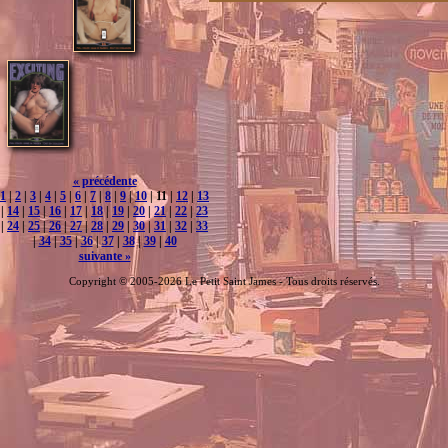
« précédente
1
|
2
|
3
|
4
|
5
|
6
|
7
|
8
|
9
|
10
| 11 |
12
|
13
|
14
|
15
|
16
|
17
|
18
|
19
|
20
|
21
|
22
|
23
|
24
|
25
|
26
|
27
|
28
|
29
|
30
|
31
|
32
|
33
|
34
|
35
|
36
|
37
|
38
|
39
|
40
suivante »
Copyright © 2005-2026 Le Petit Saint James - Tous droits réservés.