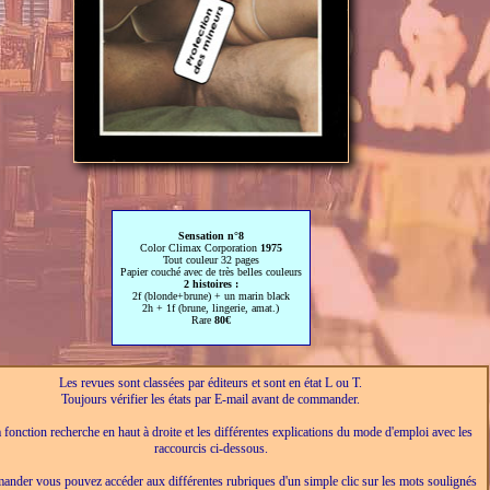
Sensation n°8
Color Climax Corporation
1975
Tout couleur 32 pages
Papier couché avec de très belles couleurs
2 histoires :
2f (blonde+brune) + un marin black
2h + 1f (brune, lingerie, amat.)
Rare
80€
Les revues sont classées par éditeurs et sont en état L ou T.
Toujours vérifier les états par E-mail avant de commander.
a fonction recherche en haut à droite et les différentes explications du mode d'emploi avec les
raccourcis ci-dessous.
nder vous pouvez accéder aux différentes rubriques d'un simple clic sur les mots soulignés