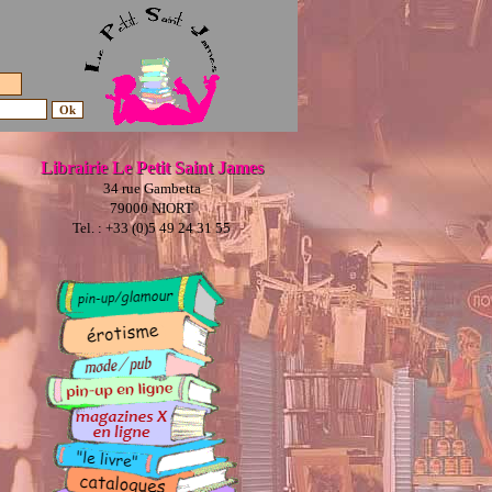
Librairie Le Petit Saint James
34 rue Gambetta
79000 NIORT
Tel. : +33 (0)5 49 24 31 55