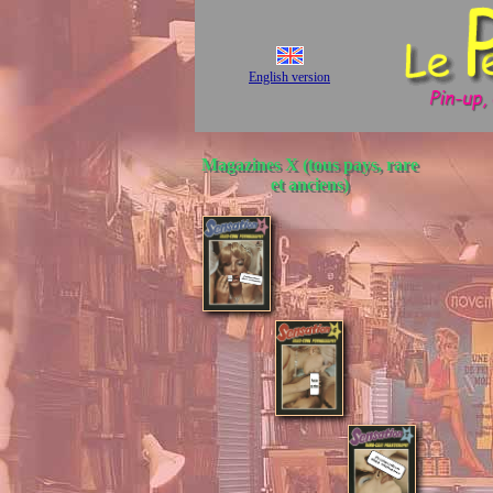
English version
Magazines X (tous pays, rare
et anciens)