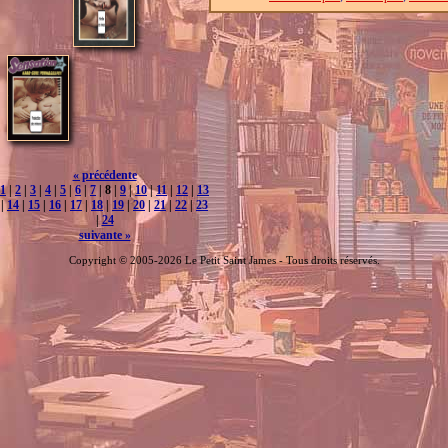
« précédente
1
|
2
|
3
|
4
|
5
|
6
|
7
| 8 |
9
|
10
|
11
|
12
|
13
|
14
|
15
|
16
|
17
|
18
|
19
|
20
|
21
|
22
|
23
|
24
suivante »
Copyright © 2005-2026 Le Petit Saint James - Tous droits réservés.