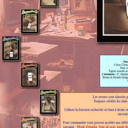
Sen
Color Clim
Tout c
Papier couché ave
2 histoires :
F. chatai
Brune et blonde (linge
Les revues sont classées pa
Toujours vérifier les éta
Utilisez la fonction recherche en haut à droite e
raccour
Pour commander vous pouvez accéder aux différe
suivants :
Mode d'emploi
,
frais de port
,
mode de