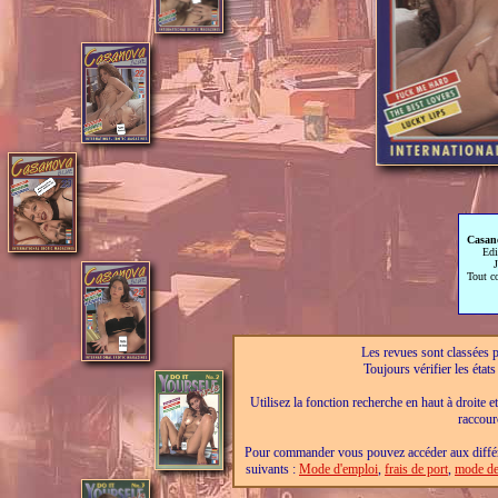
Casan
Edi
Tout c
Les revues sont classées pa
Toujours vérifier les éta
Utilisez la fonction recherche en haut à droite e
raccour
Pour commander vous pouvez accéder aux différe
suivants :
Mode d'emploi
,
frais de port
,
mode de