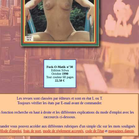
Fuck-O-Matik n°30
Edition Silwa
Octobre
1990
Tout couleur 68 pages
22,50 €
Les revues sont classées par éditeurs et sont en état L ou T.
Toujours vérifier les états par E-mail avant de commander.
a fonction recherche en haut à droite et les différentes explications du mode d'emploi avec les
raccourcis ci-dessous.
nder vous pouvez accéder aux différentes rubriques d'un simple clic sur les mots soulignés
Mode d'emploi
,
frais de port
,
mode de règlement acceptés
,
code de l'état
et
magazines danois
.