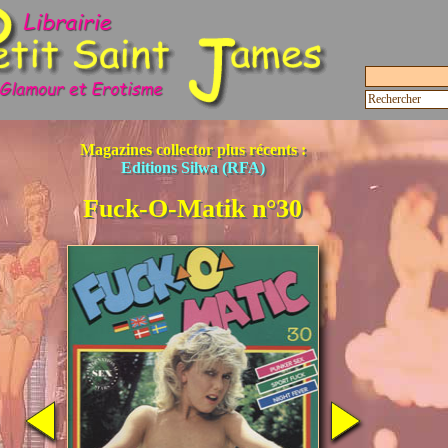
Magazines collector plus récents :
Editions Silwa (RFA)
Fuck-O-Matik n°30