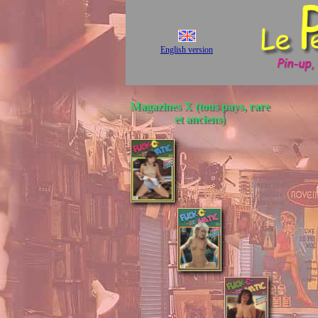
English version
Magazines X (tous pays, rare
et anciens)