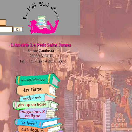
Librairie Le Petit Saint James
34 rue Gambetta
79000 NIORT
Tel. : +33 (0)5 49 24 31 55