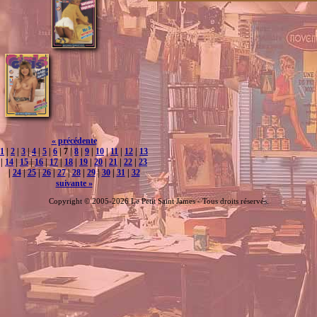
« précédente
1
|
2
|
3
|
4
|
5
|
6
| 7 |
8
|
9
|
10
|
11
|
12
|
13
|
14
|
15
|
16
|
17
|
18
|
19
|
20
|
21
|
22
|
23
|
24
|
25
|
26
|
27
|
28
|
29
|
30
|
31
|
32
suivante »
Copyright © 2005-2026 Le Petit Saint James - Tous droits réservés.